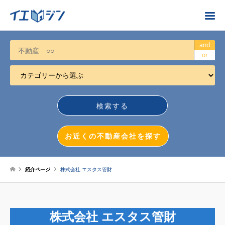
お近くの不動産会社を探す
and
or
カテゴリーから選ぶ
不動産売却
任意売却
空き家
お近くの不動産会社を探す
相続について
不動産投資
紹介ページ
株式会社 エスタス管財
戸建売却
マンション売却
株式会社 エスタス管財