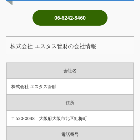
土地売却
06-6242-8460
税金について
イエジンくんの紹介
株式会社 エスタス管財の会社情報
運営会社
運営会社
会社名
利用規約について
掲載受付窓口はこちら
株式会社 エスタス管財
住所
〒530-0038 大阪府大阪市北区紅梅町
電話番号