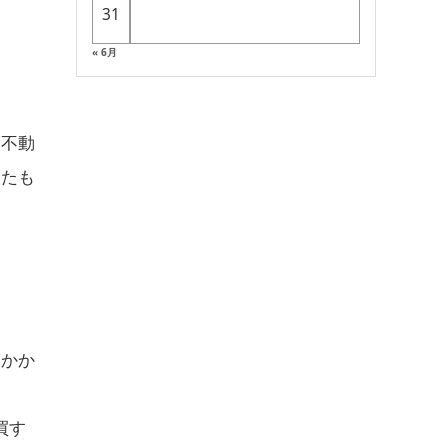
31
« 6月
ら不動
したも
くかか
買す