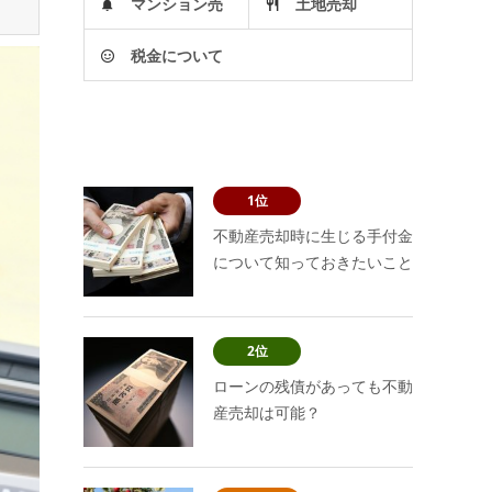
マンション売
土地売却
税金について
却
1位
不動産売却時に生じる手付金
について知っておきたいこと
2位
ローンの残債があっても不動
産売却は可能？