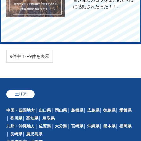
に感動されたった！！…
9件中 1〜9件を表示
エリア
中国・四国地方
山口県
岡山県
島根県
広島県
徳島県
愛媛県
香川県
高知県
鳥取県
九州・沖縄地方
佐賀県
大分県
宮崎県
沖縄県
熊本県
福岡県
長崎県
鹿児島県