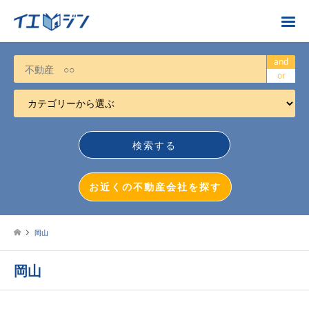
お近くの不動産会社を探す
and
or
カテゴリーから選ぶ
不動産売却
任意売却
空き家
お近くの不動産会社を探す
相続について
不動産投資
岡山
戸建売却
岡山
マンション売却