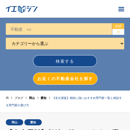
お近くの不動産会社を探す
and
or
カテゴリーから選ぶ
不動産売却
任意売却
空き家
お近くの不動産会社を探す
相続について
不動産投資
ブログ
岡山
愛知
【名古屋版】相続に強いおすすめ専門家一覧と相談す
る専門家の選び方
戸建売却
マンション売却
岡山
愛知