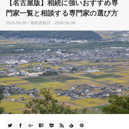
【名古屋版】相続に強いおすすめ専
土地売却
門家一覧と相談する専門家の選び方
税金について
2026.06.08 / 最終更新日：2026.06.08
イエジンくんの紹介
運営会社
運営会社
利用規約について
掲載受付窓口はこちら