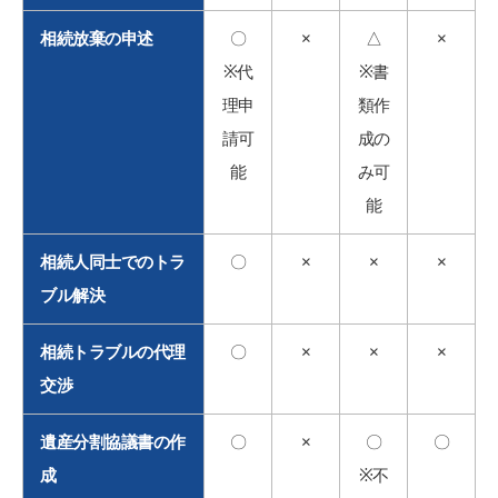
相続放棄の申述
〇
×
△
×
※
代
※
書
理申
類作
請可
成の
能
み可
能
相続人同士でのトラ
〇
×
×
×
ブル解決
相続トラブルの代理
〇
×
×
×
交渉
遺産分割協議書の作
〇
×
〇
〇
成
※
不