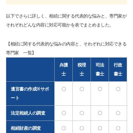
以下でさらに詳しく、相続に関する代表的な悩みと、専門家が
それぞれどんな内容に対応可能かを表でまとめました。
【相続に関する代表的な悩みの内容と、それぞれに対応できる
専門家 一覧】
弁護
税理
司法
行政
士
士
書士
書士
遺言書の作成
※
サポ
〇
〇
〇
〇
ート
法定相続人の調査
〇
〇
〇
〇
相続財産の調査
〇
〇
〇
〇