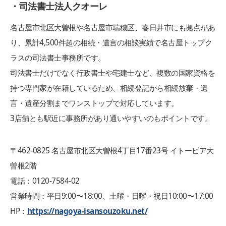
・司法書士法人クオーレ
名古屋市北区大曽根や名古屋市瑞穂区、春日井市にも拠点があ
り、累計4,500件超の相続・遺言の相談実績で名古屋トップク
ラスの司法書士事務所です。
司法書士だけでなく行政書士や宅建士など、複数の国家資格を
持つ専門家が在籍しているため、相続登記から相続放棄・遺
言・遺産分割までワンストップで対応しています。
3店舗とも駅近に事務所があり通いやすいのもポイントです。
〒462-0825 名古屋市北区大曽根4丁目17番23号 イトーピア大
曽根2階
電話：0120-7584-02
営業時間：平日9:00〜18:00、土曜・日曜・祝日10:00〜17:00
HP：
https://nagoya-isansouzoku.net/