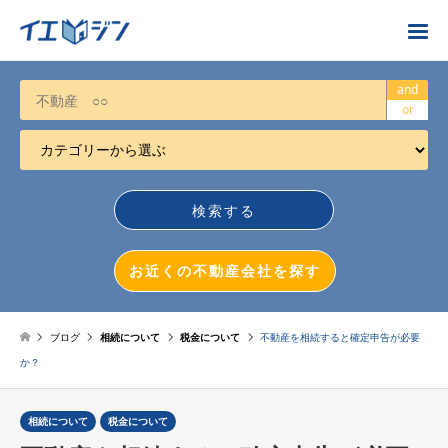
お近くの不動産会社を探す
and
or
カテゴリーから選ぶ
不動産売却
任意売却
空き家
お近くの不動産会社を探す
相続について
不動産投資
ブログ
相続について
税金について
不動産を相続すると確定申告が必要
か？
戸建売却
マンション売却
相続について
税金について