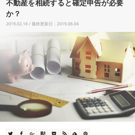
不動産を相続すると確定申告が必要
土地売却
か？
税金について
2019.02.16 / 最終更新日：2019.06.04
イエジンくんの紹介
運営会社
運営会社
利用規約について
掲載受付窓口はこちら