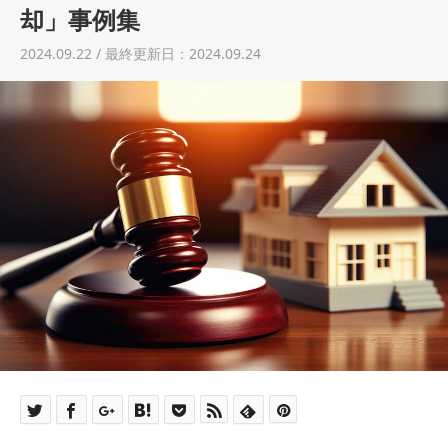
土地売却
却」事例集
2024.09.22 / 最終更新日：2024.09.24
税金について
イエジンくんの紹介
運営会社
運営会社
利用規約について
掲載受付窓口はこちら