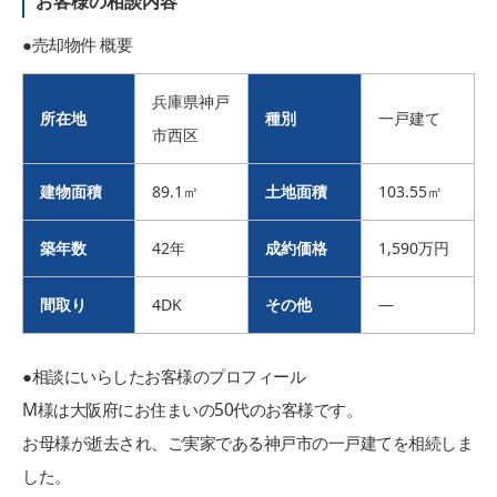
お客様の相談内容
●売却物件 概要
兵庫県神戸
所在地
種別
一戸建て
市西区
建物面積
89.1㎡
土地面積
103.55㎡
築年数
42年
成約価格
1,590万円
間取り
4DK
その他
―
●相談にいらしたお客様のプロフィール
M様は大阪府にお住まいの50代のお客様です。
お母様が逝去され、ご実家である神戸市の一戸建てを相続しま
した。