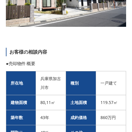
お客様の相談内容
●売却物件 概要
兵庫県加古
所在地
種別
一戸建て
川市
建物面積
80,11㎡
土地面積
119.57㎡
築年数
43年
成約価格
860万円