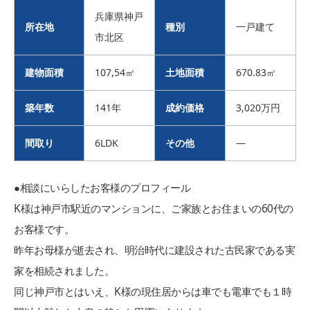
兵庫県神戸
所在地
種別
一戸建て
市北区
建物面積
107,54㎡
土地面積
670.83㎡
築年数
141年
成約価格
3,020万円
間取り
6LDK
その他
―
●相談にいらしたお客様のプロフィール
K様は神戸市駅近のマンションに、ご家族とお住まいの60代の
お客様です。
昨年お母様が逝去され、明治時代に建設された古民家である実
家を相続されました。
同じ神戸市とはいえ、K様の現住居からは車でも電車でも１時