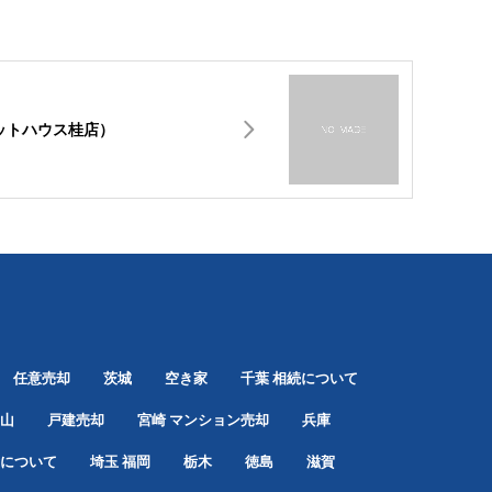
ットハウス桂店）
任意売却
茨城
空き家
千葉
相続について
山
戸建売却
宮崎
マンション売却
兵庫
について
埼玉
福岡
栃木
徳島
滋賀