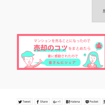
Tweet
Share
+1
Hatena
Pocket