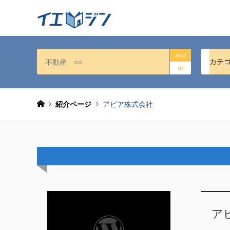
and
カテ
or
紹介ページ
アピア株式会社
ア