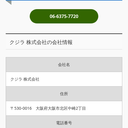
土地売却
06-6375-7720
税金について
イエジンくんの紹介
クジラ 株式会社の会社情報
運営会社
運営会社
会社名
利用規約について
掲載受付窓口はこちら
クジラ 株式会社
住所
〒530-0016 大阪府大阪市北区中崎2丁目
電話番号