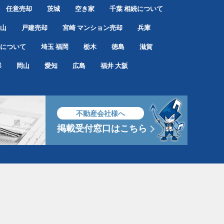
任意売却
茨城
空き家
千葉
相続について
山
戸建売却
宮崎
マンション売却
兵庫
について
埼玉
福岡
栃木
徳島
滋賀
形
岡山
愛知
広島
福井
大阪
不動産会社様へ
掲載受付窓口はこちら