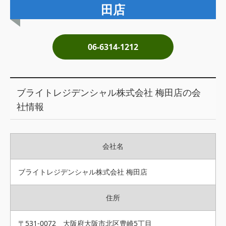
土地売却
田店
税金について
06-6314-1212
イエジンくんの紹介
運営会社
ブライトレジデンシャル株式会社 梅田店の会
運営会社
社情報
利用規約について
掲載受付窓口はこちら
会社名
ブライトレジデンシャル株式会社 梅田店
住所
〒531-0072 大阪府大阪市北区豊崎5丁目