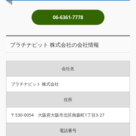
土地売却
06-6361-7778
税金について
イエジンくんの紹介
プラチナビット 株式会社の会社情報
運営会社
運営会社
会社名
利用規約について
掲載受付窓口はこちら
プラチナビット 株式会社
住所
〒530-0054 大阪府大阪市北区南森町1丁目3-27
電話番号