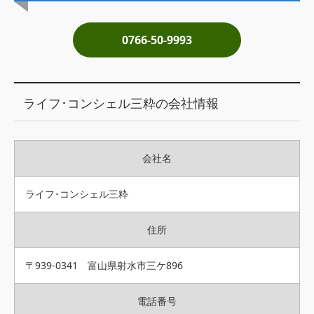
土地売却
0766-50-9993
税金について
イエジンくんの紹介
ライフ･コンシェル三粋の会社情報
運営会社
運営会社
会社名
利用規約について
掲載受付窓口はこちら
ライフ･コンシェル三粋
住所
〒939-0341 富山県射水市三ケ896
電話番号