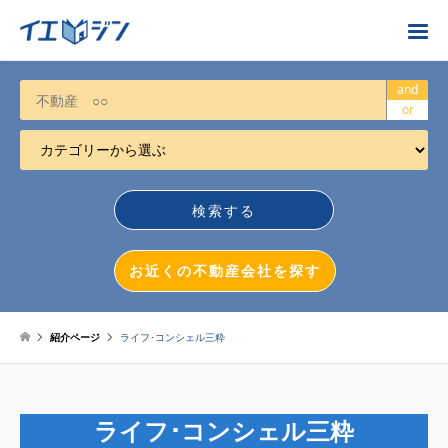
お近くの不動産会社を探す
and
or
カテゴリーから選ぶ
不動産売却
任意売却
空き家
お近くの不動産会社を探す
相続について
不動産投資
紹介ページ
ライフ･コンシェル三粋
戸建売却
マンション売却
ライフ･コンシェル三粋