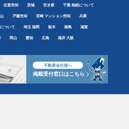
任意売却
茨城
空き家
千葉
相続について
山
戸建売却
宮崎
マンション売却
兵庫
について
埼玉
福岡
栃木
徳島
滋賀
形
岡山
愛知
広島
福井
大阪
不動産会社様へ
掲載受付窓口はこちら