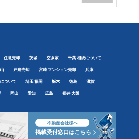
任意売却
茨城
空き家
千葉
相続について
山
戸建売却
宮崎
マンション売却
兵庫
について
埼玉
福岡
栃木
徳島
滋賀
形
岡山
愛知
広島
福井
大阪
不動産会社様へ
掲載受付窓口はこちら