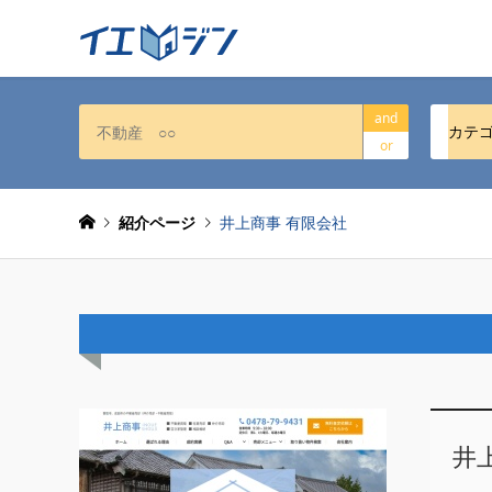
and
カテ
or
紹介ページ
井上商事 有限会社
井