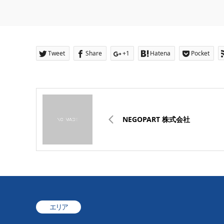
Tweet
Share
+1
Hatena
Pocket
NEGOPART 株式会社
エリア