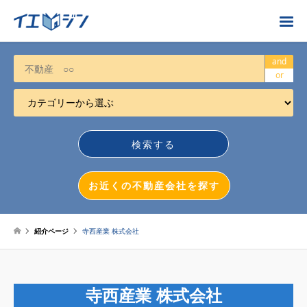
お近くの不動産会社を探す
and
or
カテゴリーから選ぶ
不動産売却
任意売却
空き家
お近くの不動産会社を探す
相続について
不動産投資
紹介ページ
寺西産業 株式会社
戸建売却
マンション売却
寺西産業 株式会社