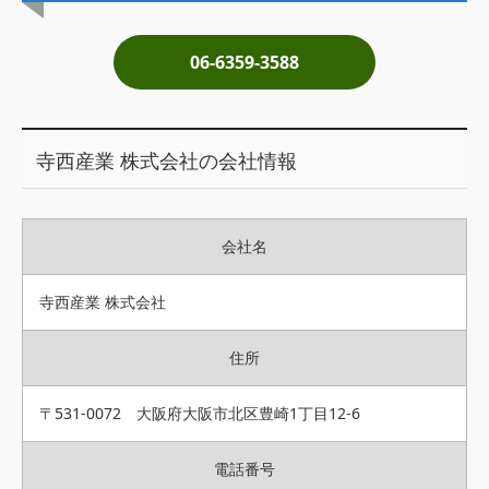
土地売却
06-6359-3588
税金について
イエジンくんの紹介
寺西産業 株式会社の会社情報
運営会社
運営会社
会社名
利用規約について
掲載受付窓口はこちら
寺西産業 株式会社
住所
〒531-0072 大阪府大阪市北区豊崎1丁目12-6
電話番号