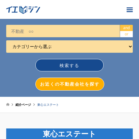
お近くの不動産会社を探す
and
or
カテゴリーから選ぶ
不動産売却
任意売却
空き家
お近くの不動産会社を探す
相続について
不動産投資
紹介ページ
東心エステート
戸建売却
マンション売却
東心エステート