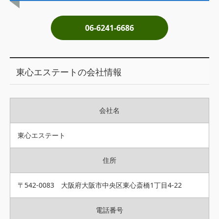
土地売却
06-6241-6686
税金について
イエジンくんの紹介
東心エステートの会社情報
運営会社
運営会社
会社名
利用規約について
掲載受付窓口はこちら
東心エステート
住所
〒542-0083 大阪府大阪市中央区東心斎橋1丁目4-22
電話番号