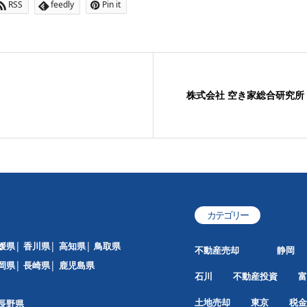
RSS
feedly
Pin it
株式会社 空き家総合研究所
カテゴリー
媛県
香川県
高知県
鳥取県
不動産売却
静岡
岡県
長崎県
鹿児島県
石川
不動産投資
富
土地売却
東京
税金
長野県