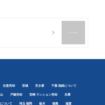
任意売却
茨城
空き家
千葉
相続について
山
戸建売却
宮崎
マンション売却
兵庫
について
埼玉
福岡
栃木
徳島
滋賀