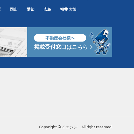
形
岡山
愛知
広島
福井
大阪
不動産会社様へ
掲載受付窓口はこちら
Copyright ©.イエジン All right reserved.