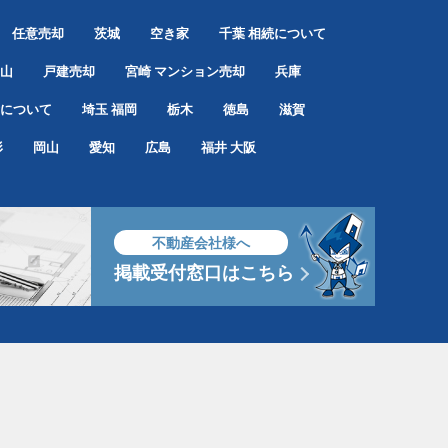
任意売却
茨城
空き家
千葉
相続について
山
戸建売却
宮崎
マンション売却
兵庫
について
埼玉
福岡
栃木
徳島
滋賀
形
岡山
愛知
広島
福井
大阪
不動産会社様へ
掲載受付窓口はこちら