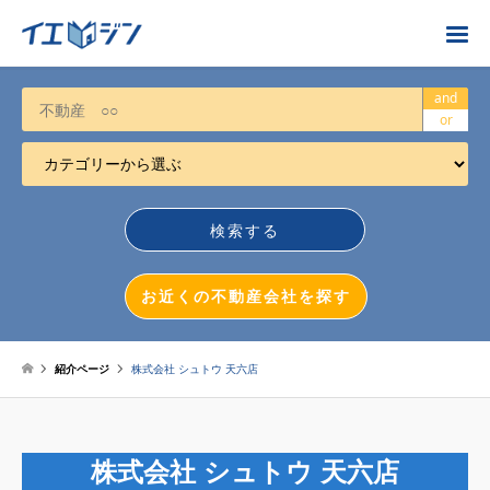
お近くの不動産会社を探す
and
or
カテゴリーから選ぶ
不動産売却
任意売却
空き家
お近くの不動産会社を探す
相続について
不動産投資
紹介ページ
株式会社 シュトウ 天六店
戸建売却
マンション売却
株式会社 シュトウ 天六店