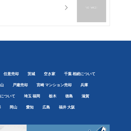
任意売却
茨城
空き家
千葉
相続について
山
戸建売却
宮崎
マンション売却
兵庫
について
埼玉
福岡
栃木
徳島
滋賀
形
岡山
愛知
広島
福井
大阪