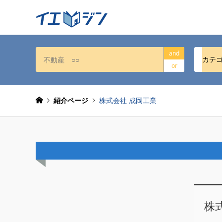
and
カテ
or
紹介ページ
株式会社 成岡工業
株