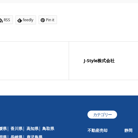
RSS
feedly
Pin it
J-Style株式会社
カテゴリー
媛県
香川県
高知県
鳥取県
不動産売却
静岡
岡県
長崎県
鹿児島県