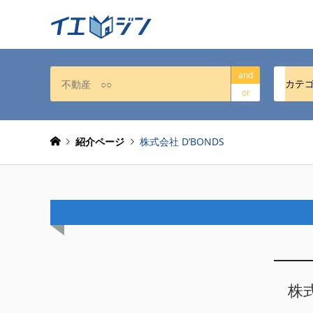
and
カテ
or
紹介ページ
株式会社 D’BONDS
株式