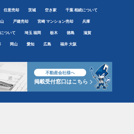
任意売却
茨城
空き家
千葉
相続について
山
戸建売却
宮崎
マンション売却
兵庫
について
埼玉
福岡
栃木
徳島
滋賀
形
岡山
愛知
広島
福井
大阪
不動産会社様へ
掲載受付窓口はこちら