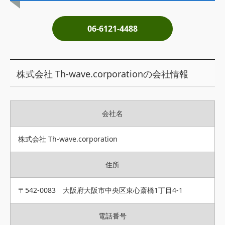
土地売却
06-6121-4488
税金について
イエジンくんの紹介
株式会社 Th-wave.corporationの会社情報
運営会社
運営会社
会社名
利用規約について
掲載受付窓口はこちら
株式会社 Th-wave.corporation
住所
〒542-0083 大阪府大阪市中央区東心斎橋1丁目4-1
電話番号