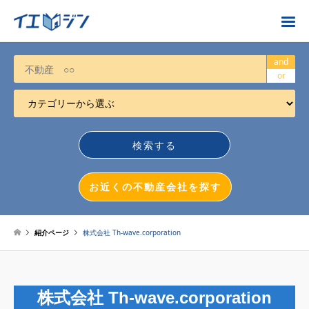
お近くの不動産会社を探す
and
or
カテゴリーから選ぶ
不動産売却
任意売却
空き家
お近くの不動産会社を探す
相続について
不動産投資
紹介ページ
株式会社 Th-wave.corporation
戸建売却
マンション売却
株式会社 Th-wave.corporation