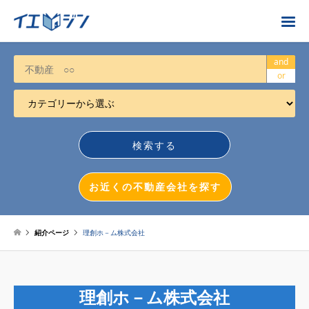
お近くの不動産会社を探す
and
or
カテゴリーから選ぶ
不動産売却
任意売却
空き家
お近くの不動産会社を探す
相続について
不動産投資
紹介ページ
理創ホ－ム株式会社
戸建売却
マンション売却
理創ホ－ム株式会社