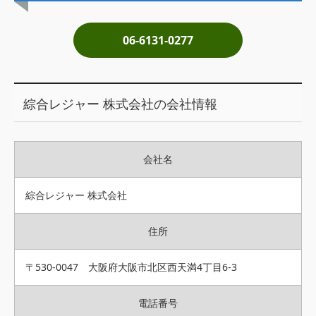
土地売却
06-6131-0277
税金について
イエジンくんの紹介
綜合レジャー 株式会社の会社情報
運営会社
運営会社
会社名
利用規約について
掲載受付窓口はこちら
綜合レジャー 株式会社
住所
〒530-0047 大阪府大阪市北区西天満4丁目6-3
電話番号