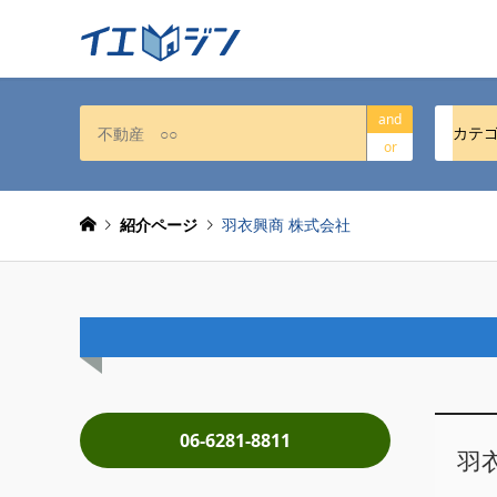
and
カテ
or
紹介ページ
羽衣興商 株式会社
06-6281-8811
羽