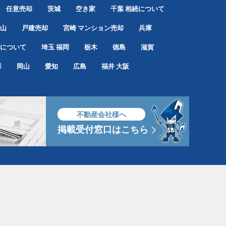
任意売却
茨城
空き家
千葉
相続について
山
戸建売却
宮崎
マンション売却
兵庫
について
埼玉
福岡
栃木
徳島
滋賀
形
岡山
愛知
広島
福井
大阪
不動産会社様へ
掲載受付窓口はこちら