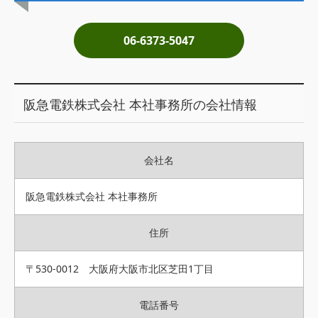
土地売却
06-6373-5047
税金について
イエジンくんの紹介
阪急電鉄株式会社 本社事務所の会社情報
運営会社
運営会社
会社名
利用規約について
掲載受付窓口はこちら
阪急電鉄株式会社 本社事務所
住所
〒530-0012 大阪府大阪市北区芝田1丁目
電話番号