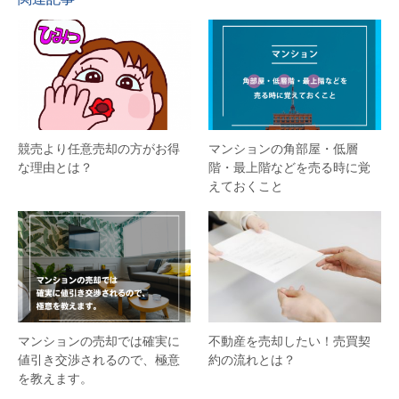
競売より任意売却の方がお得
マンションの角部屋・低層
な理由とは？
階・最上階などを売る時に覚
えておくこと
マンションの売却では確実に
不動産を売却したい！売買契
値引き交渉されるので、極意
約の流れとは？
を教えます。