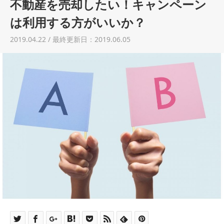
不動産を売却したい！キャンペーン
土地売却
は利用する方がいいか？
税金について
2019.04.22 / 最終更新日：2019.06.05
イエジンくんの紹介
運営会社
運営会社
利用規約について
掲載受付窓口はこちら