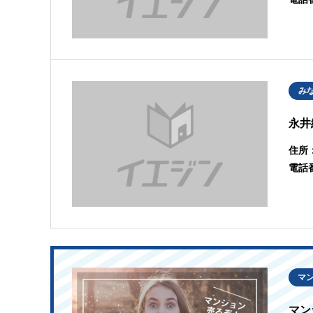
み
永井
住所
電話
マ
マン