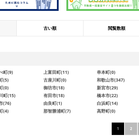
古い順
閲覧数順
町(9)
上富田町(11)
串本町(0)
(5)
古座川町(0)
和歌山市(347)
(0)
御坊市(18)
新宮市(29)
町(15)
有田市(18)
橋本市(22)
(76)
由良町(1)
白浜町(14)
(4)
那智勝浦町(7)
高野町(0)
1
2