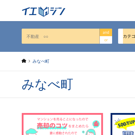
and
カテ
or
みなべ町
みなべ町