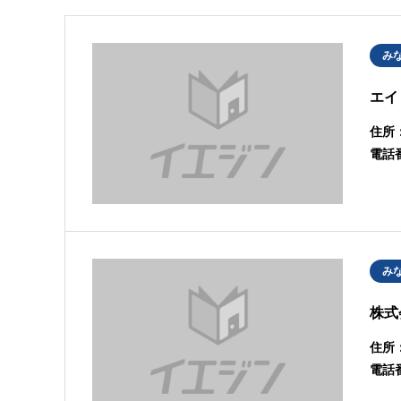
み
エイ
住所
電話
み
株式
住所
電話