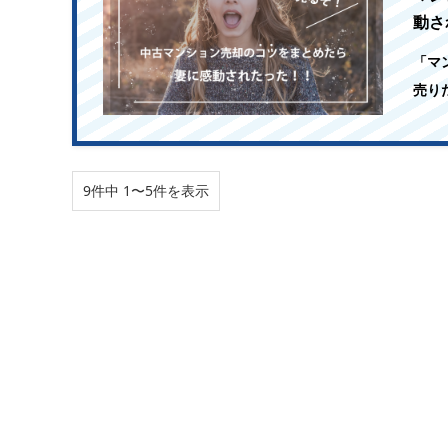
動さ
「マ
売り
9件中 1〜5件を表示