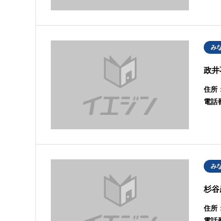
み
政井
住所
電話
み
杉谷
住所
電話