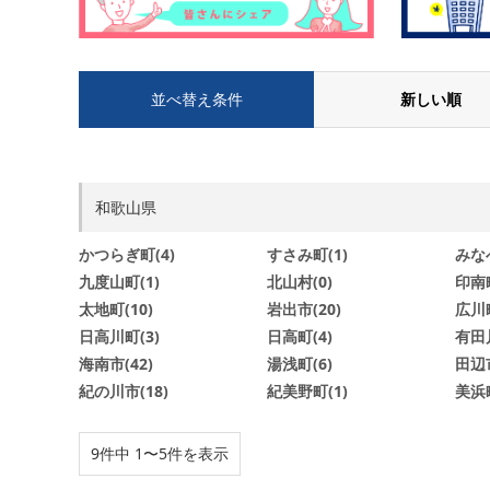
並べ替え条件
新しい順
和歌山県
かつらぎ町(4)
すさみ町(1)
みなべ
九度山町(1)
北山村(0)
印南町
太地町(10)
岩出市(20)
広川町
日高川町(3)
日高町(4)
有田川
海南市(42)
湯浅町(6)
田辺市
紀の川市(18)
紀美野町(1)
美浜町
9件中 1〜5件を表示