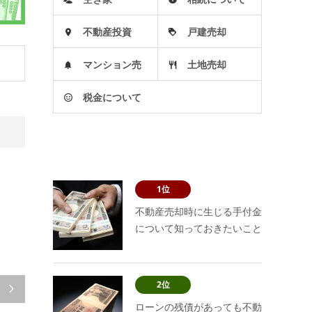
不動産投資
戸建売却
マンション売
土地売却
税金について
却
1位
不動産売却時に生じる手付金
について知っておきたいこと
2位

ローンの残債があっても不動