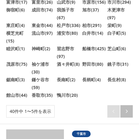
富津市(17)
富里市(26)
山武市(9)
市原市(156)
市川市(294)
御宿町(6)
成田市(74)
我孫子市
旭市(37)
木更津市
(67)
(97)
東庄町(4)
東金市(44)
松戸市(336)
柏市(291)
栄町(9)
横芝光町
流山市(97)
浦安市(80)
白井市(14)
白子町(5)
(15)
睦沢町(1)
神崎町(2)
習志野市
船橋市(425)
芝山町(6)
(97)
茂原市(75)
袖ケ浦市
酒々井町(8)
野田市(80)
銚子市(31)
(30)
鋸南町(3)
鎌ケ谷市
長南町(2)
長柄町(4)
長生村(8)
(59)
館山市(44)
香取市(35)
鴨川市(20)
40件中 1〜5件を表示


千葉市