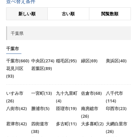
並べ替え条件
新しい順
古い順
閲覧数順
千葉県
千葉市
千葉市(660)
中央区(274)
稲毛区(95)
緑区(69)
美浜区(40)
花見川区
若葉区(89)
(93)
いすみ市
一宮町(13)
九十九里町
佐倉市(68)
八千代市
(26)
(4)
(114)
八街市(42)
勝浦市(5)
匝瑳市(19)
南房総市
印西市(23)
(26)
君津市(42)
四街道市
多古町(11)
大多喜町(2)
大網白里市
(38)
(26)