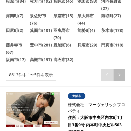
松原市(84)
枚方市(192)
柏原市(45)
池田市(93)
河内長野市
(27)
河南町(7)
泉佐野市
泉南市(15)
泉大津市
熊取町(27)
(76)
(44)
田尻町(2)
箕面市(101)
羽曳野市
能勢町(4)
茨木市(178)
(70)
藤井寺市
豊中市(281)
豊能町(6)
貝塚市(29)
門真市(118)
(67)
阪南市(17)
高槻市(197)
高石市(32)
8613件中 1〜5件を表示


大阪市
株式会社 マーヴェリックプロ
パティ
住所：
大阪市中央区内本町1丁
目3番9号 内本町中央ビル503