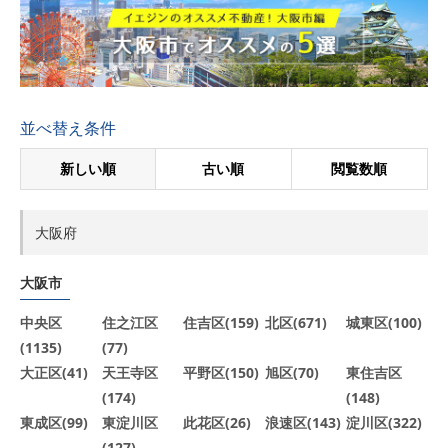
並べ替え条件
新しい順
古い順
閲覧数順
大阪府
大阪市
中央区
住之江区
住吉区(159)
北区(671)
城東区(100)
(1135)
(77)
大正区(41)
天王寺区
平野区(150)
旭区(70)
東住吉区
(174)
(148)
東成区(99)
東淀川区
此花区(26)
浪速区(143)
淀川区(322)
(127)