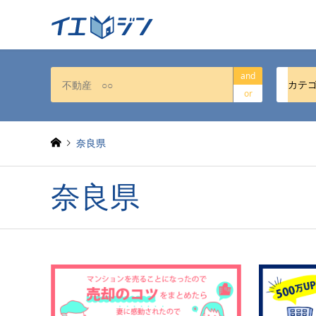
and
カテ
or
奈良県
奈良県