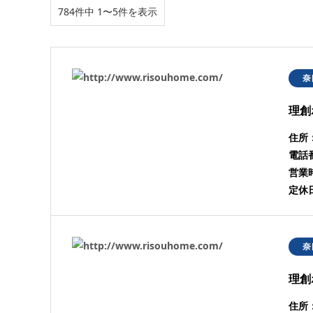
784件中 1〜5件を表示
奈
理創
住所
電話
営業
定休
奈
理創
住所