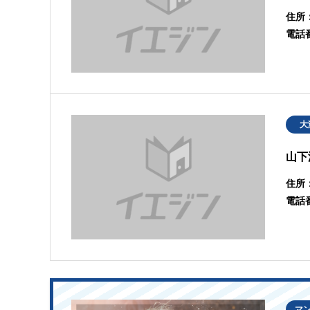
住所
電話
大
山下
住所
電話
マ