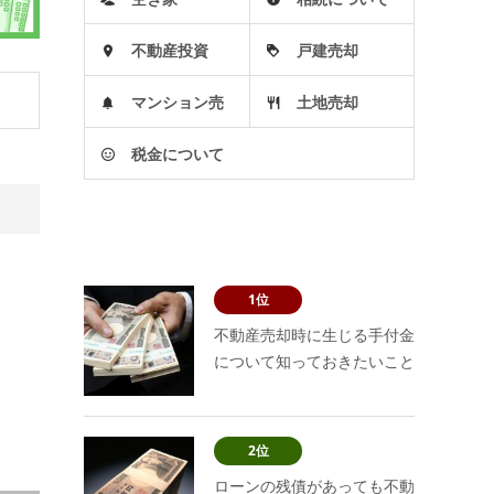
不動産投資
戸建売却
マンション売
土地売却
税金について
却
1位
不動産売却時に生じる手付金
について知っておきたいこと
2位
ローンの残債があっても不動