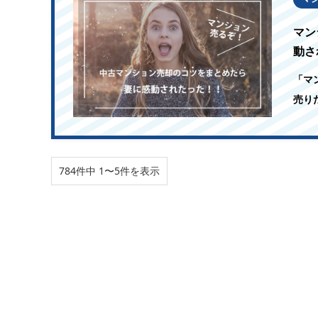
マン
動さ
「マ
売り
784件中 1〜5件を表示