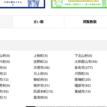
古い順
閲覧数順
村(0)
上牧町(5)
下北山村(0)
村(0)
吉野町(2)
大和郡山市(50)
(0)
天理市(36)
奈良市(277)
(2)
川上村(0)
川西町(3)
(12)
御杖村(0)
斑鳩町(20)
村(0)
桜井市(31)
橿原市(92)
(55)
田原本町(13)
葛城市(13)
(1)
黒滝村(0)