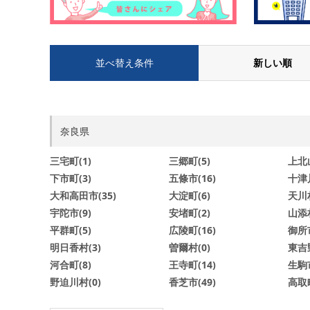
並べ替え条件
新しい順
奈良県
三宅町(1)
三郷町(5)
上北山
下市町(3)
五條市(16)
十津川
大和高田市(35)
大淀町(6)
天川村
宇陀市(9)
安堵町(2)
山添村
平群町(5)
広陵町(16)
御所市
明日香村(3)
曽爾村(0)
東吉野
河合町(8)
王寺町(14)
生駒市
野迫川村(0)
香芝市(49)
高取町