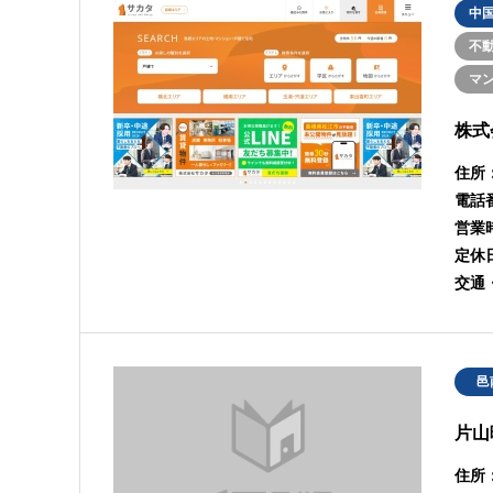
中
不
マ
株式
住所
電話
営業
定休
交通
邑
片山
住所