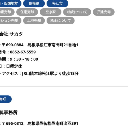
国・四国地方
島根県
松江市
動産売却
任意売却
空き家
相続について
戸建売却
ンション売却
土地売却
税金について
会社 サカタ
：
〒690-0884 島根県松江市南田町21番地1
番号：
0852-67-5559
時間：
9：30～18：00
日：
日曜定休
・アクセス：
JR山陰本線松江駅より徒歩18分
南町
暁事務所
：
〒696-0312 島根県邑智郡邑南町出羽391