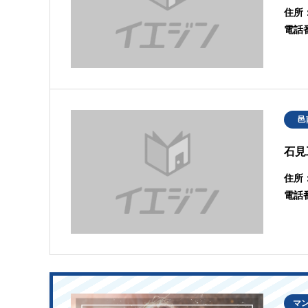
住所
電話
邑
石見
住所
電話
マ