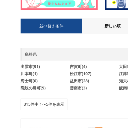
並べ替え条件
新しい順
島根県
出雲市(91)
吉賀町(4)
大田市
川本町(1)
松江市(107)
江津市
海士町(0)
益田市(28)
知夫村
隠岐の島町(5)
雲南市(3)
飯南町
315件中 1〜5件を表示