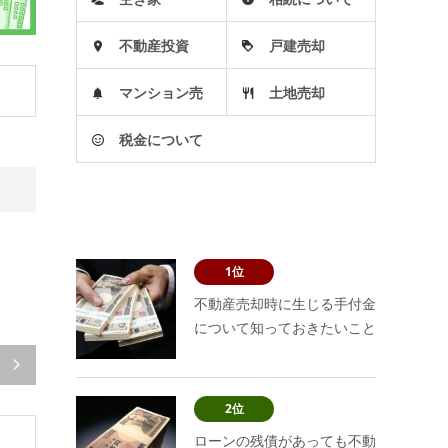
不動産投資
戸建売却
マンション売
土地売却
税金について
却
1位
不動産売却時に生じる手付金
について知っておきたいこと

2位
ローンの残債があっても不動