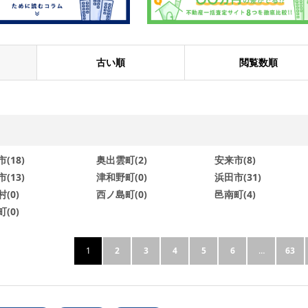
古い順
閲覧数順
(18)
奥出雲町(2)
安来市(8)
(13)
津和野町(0)
浜田市(31)
(0)
西ノ島町(0)
邑南町(4)
(0)
1
2
3
4
5
6
…
63