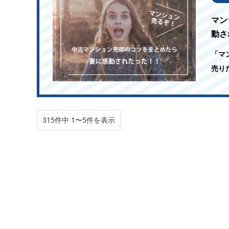
マン
動さ
「マ
売り
315件中 1〜5件を表示