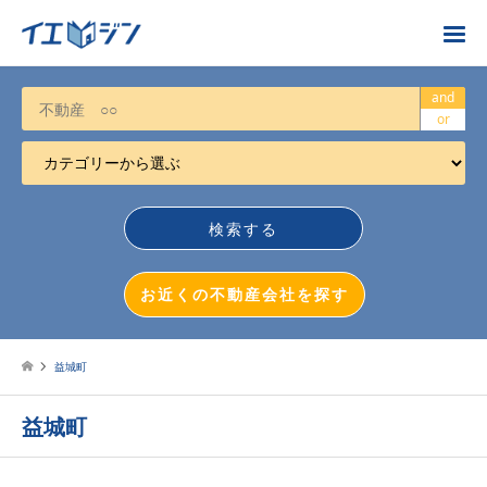
お近くの不動産会社を探す
and
or
カテゴリーから選ぶ
不動産売却
任意売却
空き家
お近くの不動産会社を探す
相続について
不動産投資
益城町
戸建売却
益城町
マンション売却