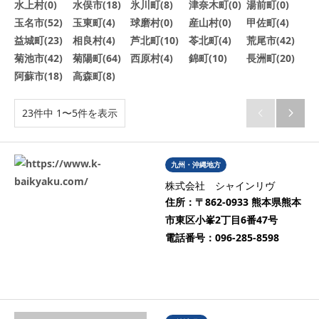
水上村(0)
水俣市(18)
氷川町(8)
津奈木町(0)
湯前町(0)
玉名市(52)
玉東町(4)
球磨村(0)
産山村(0)
甲佐町(4)
益城町(23)
相良村(4)
芦北町(10)
苓北町(4)
荒尾市(42)
菊池市(42)
菊陽町(64)
西原村(4)
錦町(10)
長洲町(20)
阿蘇市(18)
高森町(8)
23件中 1〜5件を表示


九州・沖縄地方
株式会社 シャインリヴ
住所：
〒862-0933 熊本県熊本
市東区小峯2丁目6番47号
電話番号：
096-285-8598