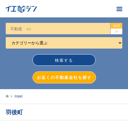
お近くの不動産会社を探す
and
or
カテゴリーから選ぶ
不動産売却
任意売却
空き家
お近くの不動産会社を探す
相続について
不動産投資
羽後町
戸建売却
羽後町
マンション売却