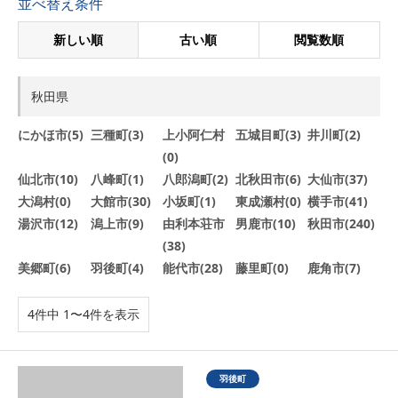
並べ替え条件
新しい順
古い順
閲覧数順
秋田県
にかほ市(5)
三種町(3)
上小阿仁村
五城目町(3)
井川町(2)
(0)
仙北市(10)
八峰町(1)
八郎潟町(2)
北秋田市(6)
大仙市(37)
大潟村(0)
大館市(30)
小坂町(1)
東成瀬村(0)
横手市(41)
湯沢市(12)
潟上市(9)
由利本荘市
男鹿市(10)
秋田市(240)
(38)
美郷町(6)
羽後町(4)
能代市(28)
藤里町(0)
鹿角市(7)
4件中 1〜4件を表示
羽後町