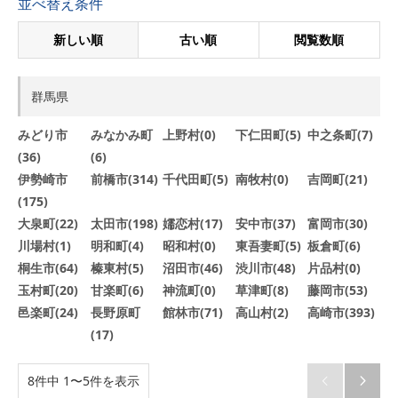
並べ替え条件
新しい順
古い順
閲覧数順
群馬県
みどり市
みなかみ町
上野村(0)
下仁田町(5)
中之条町(7)
(36)
(6)
伊勢崎市
前橋市(314)
千代田町(5)
南牧村(0)
吉岡町(21)
(175)
大泉町(22)
太田市(198)
嬬恋村(17)
安中市(37)
富岡市(30)
川場村(1)
明和町(4)
昭和村(0)
東吾妻町(5)
板倉町(6)
桐生市(64)
榛東村(5)
沼田市(46)
渋川市(48)
片品村(0)
玉村町(20)
甘楽町(6)
神流町(0)
草津町(8)
藤岡市(53)
邑楽町(24)
長野原町
館林市(71)
高山村(2)
高崎市(393)
(17)
8件中 1〜5件を表示

