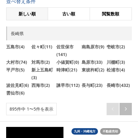
並べ替え条件
新しい順
古い順
閲覧数順
長崎県
五島市(4)
佐々町(11)
佐世保市
南島原市(9)
壱岐市(2)
(141)
大村市(74)
対馬市(2)
小値賀町(0)
島原市(33)
川棚町(3)
平戸市(5)
新上五島町
時津町(21)
東彼杵町(2)
松浦市(4)
(3)
波佐見町(6)
西海市(2)
諫早市(112)
長与町(23)
長崎市(432)
雲仙市(6)
895件中 1〜5件を表示


九州・沖縄地方
不動産売却