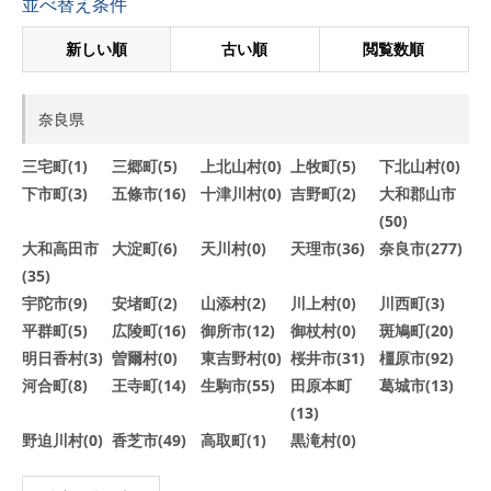
並べ替え条件
新しい順
古い順
閲覧数順
奈良県
三宅町(1)
三郷町(5)
上北山村(0)
上牧町(5)
下北山村(0)
下市町(3)
五條市(16)
十津川村(0)
吉野町(2)
大和郡山市
(50)
大和高田市
大淀町(6)
天川村(0)
天理市(36)
奈良市(277)
(35)
宇陀市(9)
安堵町(2)
山添村(2)
川上村(0)
川西町(3)
平群町(5)
広陵町(16)
御所市(12)
御杖村(0)
斑鳩町(20)
明日香村(3)
曽爾村(0)
東吉野村(0)
桜井市(31)
橿原市(92)
河合町(8)
王寺町(14)
生駒市(55)
田原本町
葛城市(13)
(13)
野迫川村(0)
香芝市(49)
高取町(1)
黒滝村(0)