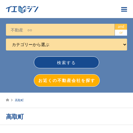
お近くの不動産会社を探す
and
or
カテゴリーから選ぶ
不動産売却
任意売却
空き家
お近くの不動産会社を探す
相続について
不動産投資
高取町
戸建売却
高取町
マンション売却