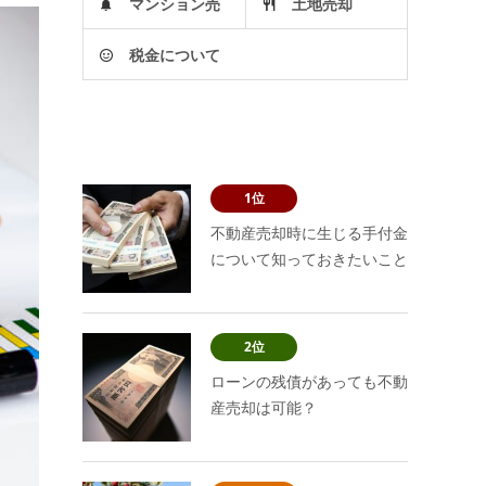
マンション売
土地売却
税金について
却
1位
不動産売却時に生じる手付金
について知っておきたいこと
2位
ローンの残債があっても不動
産売却は可能？