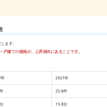
較
較します。
一戸建ての価格が、上昇傾向にあることです。
2
年
2021
年
年
25.8
年
分
15.8
分