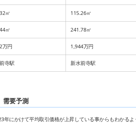
32
㎡
115.26
㎡
44
㎡
241.78
㎡
2
万円
1,944
万円
前寺駅
新水前寺駅
）需要予測
023年にかけて平均取引価格が上昇している事からもわかるよ