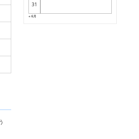
31
« 6月
う