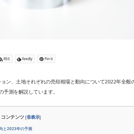
RSS
feedly
Pin it
ョン、土地それぞれの売却相場と動向について2022年全般
降の予測を解説しています。
コンテンツ
[
非表示
]
と2023年の予測