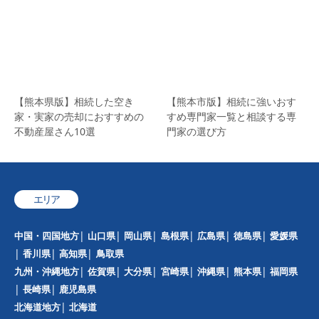
【熊本県版】相続した空き
【熊本市版】相続に強いおす
家・実家の売却におすすめの
すめ専門家一覧と相談する専
不動産屋さん10選
門家の選び方
エリア
中国・四国地方
山口県
岡山県
島根県
広島県
徳島県
愛媛県
香川県
高知県
鳥取県
九州・沖縄地方
佐賀県
大分県
宮崎県
沖縄県
熊本県
福岡県
長崎県
鹿児島県
北海道地方
北海道