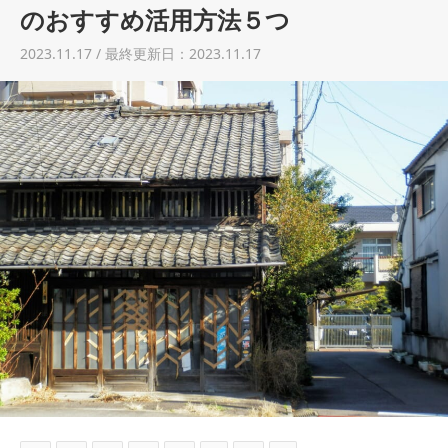
土地売却
のおすすめ活用方法５つ
2023.11.17 / 最終更新日：2023.11.17
税金について
イエジンくんの紹介
運営会社
運営会社
利用規約について
掲載受付窓口はこちら