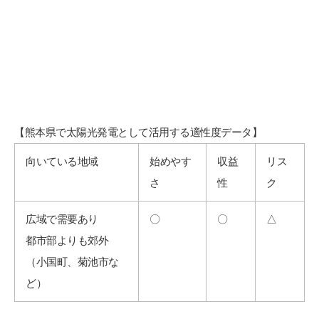
【熊本県で太陽光発電として活用する適性度データ】
向いている地域
始めやす
収益
リス
さ
性
ク
広域で需要あり
〇
〇
△
都市部よりも郊外
（小国町、菊池市な
ど）