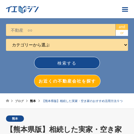
お近くの不動産会社を探す
and
or
カテゴリーから選ぶ
不動産売却
任意売却
空き家
お近くの不動産会社を探す
相続について
不動産投資
ブログ
熊本
【熊本県版】相続した実家・空き家のおすすめ活用方法５つ
戸建売却
熊本
マンション売却
【熊本県版】相続した実家・空き家