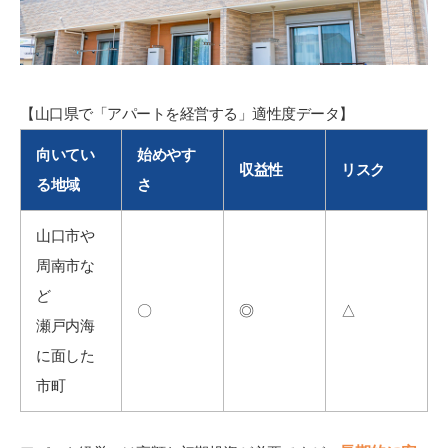
【山口県で「アパートを経営する」適性度データ】
向いてい
始めやす
収益性
リスク
る地域
さ
山口市や
周南市な
ど
〇
◎
△
瀬戸内海
に面した
市町