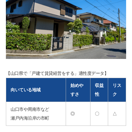
【山口県で「戸建て賃貸経営をする」適性度データ】
始めや
収益
リス
向いている地域
すさ
性
ク
山口市や周南市など
◎
〇
△
瀬戸内海沿岸の市町