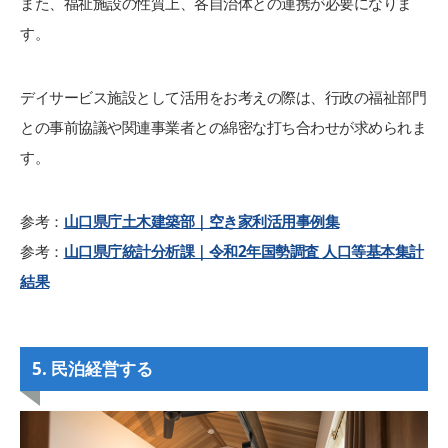
また、福祉施設の性質上、各自治体との連携が必要になりま
す。
デイサービス施設として活用をお考えの際は、行政の福祉部門
との事前協議や関連事業者との綿密な打ち合わせが求められま
す。
参考：
山口県庁土木建築部｜空き家利活用事例集
参考：
山口県庁統計分析課｜令和2年国勢調査 人口等基本集計
結果
5. 民泊経営する