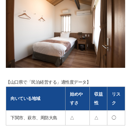
【山口県で「民泊経営する」適性度データ】
始めや
収益
リス
向いている地域
すさ
性
ク
下関市、萩市、周防大島
△
△
◯