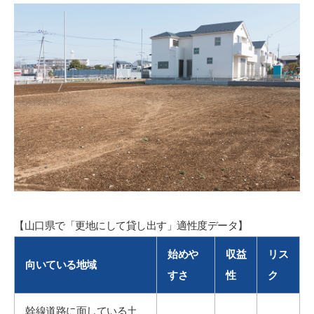
【山口県で「更地にして貸し出す」適性度データ】
始めや
収益
リス
向いている地域
すさ
性
ク
幹線道路に面している土