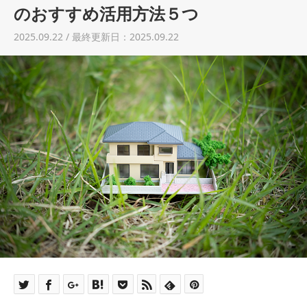
土地売却
のおすすめ活用方法５つ
2025.09.22 / 最終更新日：2025.09.22
税金について
イエジンくんの紹介
運営会社
運営会社
利用規約について
掲載受付窓口はこちら