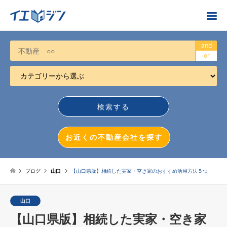
お近くの不動産会社を探す
and
or
カテゴリーから選ぶ
不動産売却
任意売却
空き家
お近くの不動産会社を探す
相続について
不動産投資
ブログ
山口
【山口県版】相続した実家・空き家のおすすめ活用方法５つ
戸建売却
山口
マンション売却
【山口県版】相続した実家・空き家