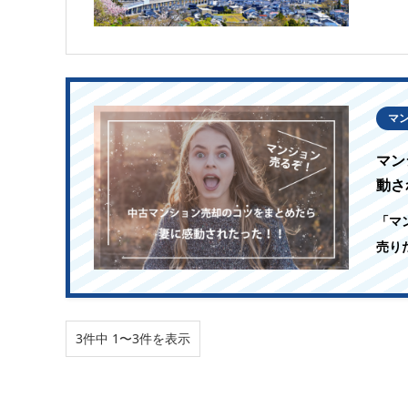
マ
マン
動さ
「マ
売り
3件中 1〜3件を表示