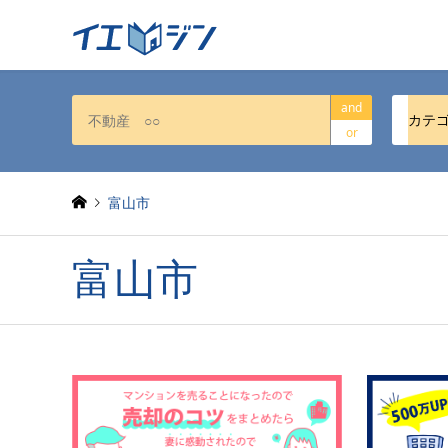
and
カテ
or
富山市
富山市