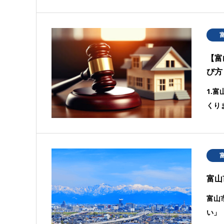
【富
び方
1.
くり
富山
富山
い」