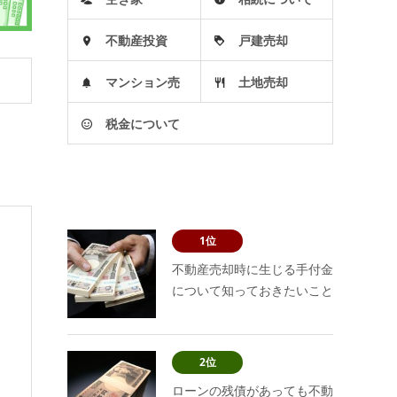
不動産投資
戸建売却
マンション売
土地売却
税金について
却
1位
不動産売却時に生じる手付金
について知っておきたいこと
2位
ローンの残債があっても不動