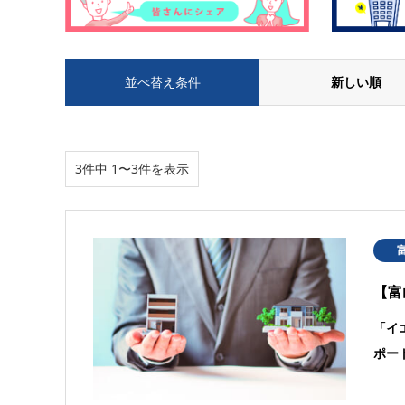
並べ替え条件
新しい順
3件中 1〜3件を表示
【富
「イ
ポー