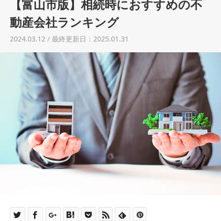
【富山市版】相続時におすすめの不
土地売却
動産会社ランキング
税金について
2024.03.12 / 最終更新日：2025.01.31
イエジンくんの紹介
運営会社
運営会社
利用規約について
掲載受付窓口はこちら