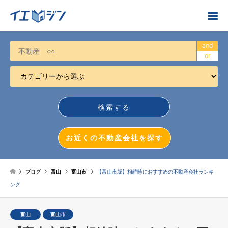
お近くの不動産会社を探す
and
or
カテゴリーから選ぶ
不動産売却
任意売却
空き家
お近くの不動産会社を探す
相続について
不動産投資
ブログ
富山
富山市
【富山市版】相続時におすすめの不動産会社ランキ
ング
戸建売却
マンション売却
富山
富山市