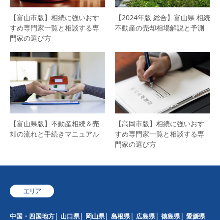
【富山市版】相続に強いおす
【2024年版 総合】富山県 相続
すめ専門家一覧と相談する専
不動産の売却相場解説と予測
門家の選び方
【富山県版】不動産相続＆売
【高岡市版】相続に強いおす
却の流れと手続きマニュアル
すめ専門家一覧と相談する専
門家の選び方
エリア
中国・四国地方
山口県
岡山県
島根県
広島県
徳島県
愛媛県