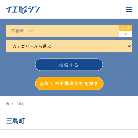
お近くの不動産会社を探す
and
or
カテゴリーから選ぶ
不動産売却
任意売却
空き家
お近くの不動産会社を探す
相続について
不動産投資
三島町
戸建売却
三島町
マンション売却