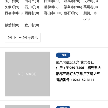
玉川村(0)
田村市(3)
白河市(33)
相馬市(20)
矢吹町(3)
矢祭町(1)
石川町(3)
磐梯町(2)
福島市(206)
葛尾村(0)
西会津町(0)
西郷村(8)
郡山市(300)
鏡石町(5)
須賀川市
(25)
飯舘村(0)
鮫川村(0)
2件中 1〜2件を表示
三島町
佐久間建設工業 株式会社
住所：
〒969-7406 福島県大
沼郡三島町大字早戸字湯ノ平
電話番号：
0241-52-3111