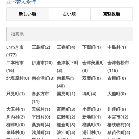
並べ替え条件
新しい順
古い順
閲覧数順
福島県
いわき市
三島町(2)
三春町(4)
下郷町(1)
中島村(1)
(177)
二本松市
伊達市(20)
会津坂下町
会津美里町
会津若松市
(16)
(3)
(3)
(116)
北塩原村(0)
南会津町(3)
南相馬市
双葉町(0)
古殿町(0)
(40)
只見町(1)
喜多方市
国見町(1)
塙町(4)
大熊町(0)
(11)
大玉村(1)
天栄村(1)
富岡町(3)
小野町(3)
川俣町(9)
川内村(2)
平田村(0)
広野町(2)
新地町(1)
本宮市(12)
柳津町(0)
桑折町(4)
棚倉町(8)
楢葉町(3)
檜枝岐村(0)
泉崎村(0)
浅川町(2)
浪江町(5)
湯川村(1)
猪苗代町(4)