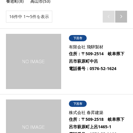
養老町(8)
高山市(53)
16件中 1〜5件を表示


下呂市
有限会社 飛騨製材
住所：
〒509-2514 岐阜県下
呂市萩原町中呂
電話番号：
0576-52-1624
下呂市
株式会社 春昇建築
住所：
〒509-2518 岐阜県下
呂市萩原町上呂1465-1