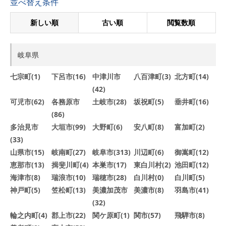
並べ替え条件
新しい順
古い順
閲覧数順
岐阜県
七宗町(1)
下呂市(16)
中津川市
八百津町(3)
北方町(14)
(42)
可児市(62)
各務原市
土岐市(28)
坂祝町(5)
垂井町(16)
(86)
多治見市
大垣市(99)
大野町(6)
安八町(8)
富加町(2)
(33)
山県市(15)
岐南町(27)
岐阜市(313)
川辺町(6)
御嵩町(12)
恵那市(13)
揖斐川町(4)
本巣市(17)
東白川村(2)
池田町(12)
海津市(8)
瑞浪市(10)
瑞穂市(28)
白川村(0)
白川町(5)
神戸町(5)
笠松町(13)
美濃加茂市
美濃市(8)
羽島市(41)
(32)
輪之内町(4)
郡上市(22)
関ケ原町(1)
関市(57)
飛騨市(8)