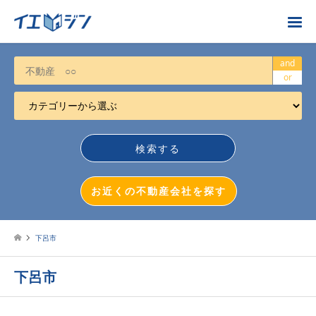
お近くの不動産会社を探す
and
or
カテゴリーから選ぶ
不動産売却
任意売却
空き家
お近くの不動産会社を探す
相続について
不動産投資
下呂市
戸建売却
下呂市
マンション売却