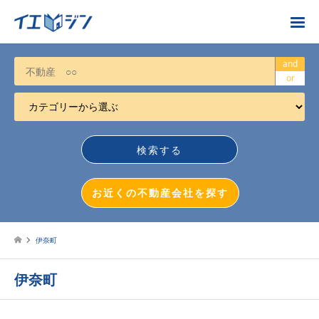
お近くの不動産会社を探す
and
or
カテゴリーから選ぶ
不動産売却
任意売却
空き家
お近くの不動産会社を探す
相続について
不動産投資
伊奈町
戸建売却
伊奈町
マンション売却