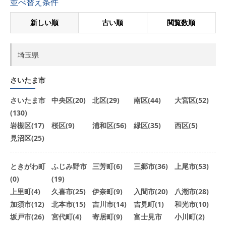
並べ替え条件
新しい順
古い順
閲覧数順
埼玉県
さいたま市
さいたま市
中央区(20)
北区(29)
南区(44)
大宮区(52)
(130)
岩槻区(17)
桜区(9)
浦和区(56)
緑区(35)
西区(5)
見沼区(25)
ときがわ町
ふじみ野市
三芳町(6)
三郷市(36)
上尾市(53)
(0)
(19)
上里町(4)
久喜市(25)
伊奈町(9)
入間市(20)
八潮市(28)
加須市(12)
北本市(15)
吉川市(14)
吉見町(1)
和光市(10)
坂戸市(26)
宮代町(4)
寄居町(9)
富士見市
小川町(2)