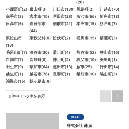
(26)
小鹿野町(2)
嵐山町(3)
川口市(130)
川島町(2)
川越市(70)
幸手市(8)
志木市(10)
戸田市(33)
所沢市(66)
新座市(18)
日高市(6)
春日部市
朝霞市(21)
本庄市(15)
杉戸町(7)
(44)
東松山市
東秩父村(0)
松伏町(2)
桶川市(15)
横瀬町(3)
(18)
毛呂山町(7)
深谷市(30)
滑川町(4)
熊谷市(52)
狭山市(16)
白岡市(7)
皆野町(0)
神川町(2)
秩父市(10)
美里町(1)
羽生市(9)
草加市(64)
蓮田市(13)
蕨市(25)
行田市(14)
越生町(1)
越谷市(76)
長瀞町(1)
飯能市(10)
鳩山町(3)
鴻巣市(16)
鶴ヶ島市(8)
9件中 1〜5件を表示


伊奈町
株式会社 藤廣