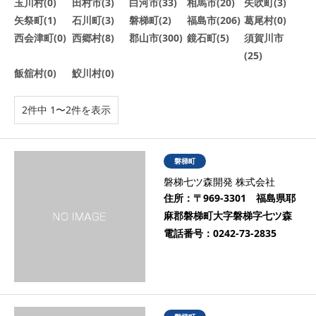
玉川村(0)
田村市(3)
白河市(33)
相馬市(20)
矢吹町(3)
矢祭町(1)
石川町(3)
磐梯町(2)
福島市(206)
葛尾村(0)
西会津町(0)
西郷村(8)
郡山市(300)
鏡石町(5)
須賀川市
(25)
飯舘村(0)
鮫川村(0)
2件中 1〜2件を表示
磐梯町
磐梯七ツ森開発 株式会社
住所：
〒969-3301 福島県耶
麻郡磐梯町大字磐梯字七ツ森
電話番号：
0242-73-2835