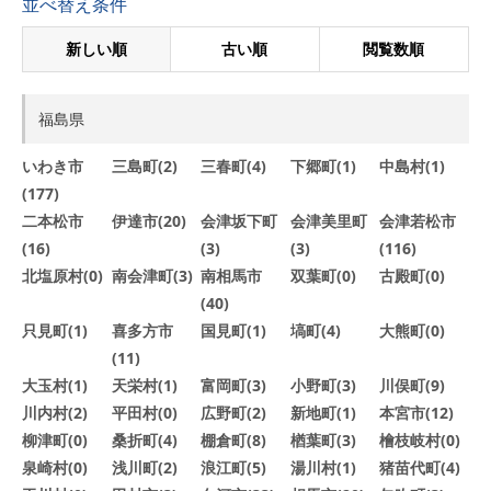
並べ替え条件
新しい順
古い順
閲覧数順
福島県
いわき市
三島町(2)
三春町(4)
下郷町(1)
中島村(1)
(177)
二本松市
伊達市(20)
会津坂下町
会津美里町
会津若松市
(16)
(3)
(3)
(116)
北塩原村(0)
南会津町(3)
南相馬市
双葉町(0)
古殿町(0)
(40)
只見町(1)
喜多方市
国見町(1)
塙町(4)
大熊町(0)
(11)
大玉村(1)
天栄村(1)
富岡町(3)
小野町(3)
川俣町(9)
川内村(2)
平田村(0)
広野町(2)
新地町(1)
本宮市(12)
柳津町(0)
桑折町(4)
棚倉町(8)
楢葉町(3)
檜枝岐村(0)
泉崎村(0)
浅川町(2)
浪江町(5)
湯川村(1)
猪苗代町(4)