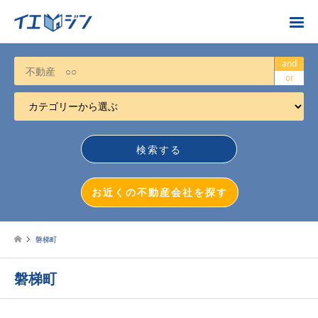
お近くの不動産会社を探す
and
or
カテゴリーから選ぶ
不動産売却
任意売却
空き家
お近くの不動産会社を探す
相続について
不動産投資
磐梯町
戸建売却
磐梯町
マンション売却