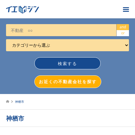
お近くの不動産会社を探す
and
or
カテゴリーから選ぶ
不動産売却
任意売却
空き家
お近くの不動産会社を探す
相続について
不動産投資
神栖市
戸建売却
神栖市
マンション売却