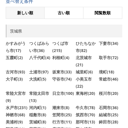
並べ替え条件
新しい順
古い順
閲覧数順
茨城県
かすみがう
つくばみら
つくば市
ひたちなか
下妻市(34)
ら市(17)
い市(36)
(215)
市(82)
五霞町(2)
八千代町(4)
利根町(4)
北茨城市
取手市(72)
(21)
古河市(93)
土浦市(97)
坂東市(33)
城里町(6)
境町(18)
大子町(3)
大洗町(5)
守谷市(74)
小美玉市
常総市(46)
(22)
常陸大宮市
常陸太田市
日立市(100)
東海村(20)
桜川市(20)
(9)
(13)
水戸市(231)
河内町(1)
潮来市(8)
牛久市(78)
石岡市(36)
神栖市(68)
稲敷市(8)
笠間市(25)
筑西市(70)
結城市(25)
美浦村(9)
茨城町(8)
行方市(11)
那珂市(13)
鉾田市(28)