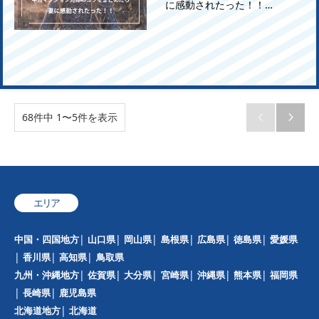
に感動されたった！！…
68件中 1〜5件を表示


エリア
中国・四国地方
山口県
岡山県
島根県
広島県
徳島県
愛媛県
香川県
高知県
鳥取県
九州・沖縄地方
佐賀県
大分県
宮崎県
沖縄県
熊本県
福岡県
長崎県
鹿児島県
北海道地方
北海道