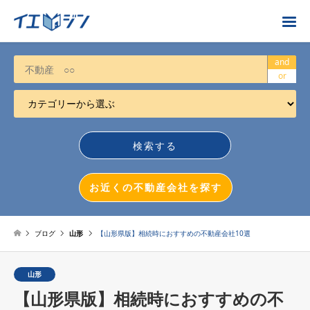
お近くの不動産会社を探す
and
or
カテゴリーから選ぶ
不動産売却
任意売却
空き家
お近くの不動産会社を探す
相続について
不動産投資
ブログ
山形
【山形県版】相続時におすすめの不動産会社10選
戸建売却
山形
マンション売却
【山形県版】相続時におすすめの不